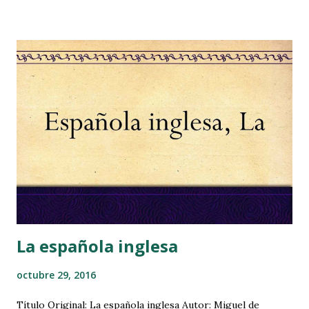
sobre todo, cuando voy a leer un libro antiguo o que lleva
mucho tiempo en la estantería. Pero antes de nada, quiero
dejar claro, que estos remedios caseros que practico
minimizan los efectos alérgicos a los ácaros, pero no hacen
que los libros estén 100% libres de alérgenos . Pues bien,
basándome en algunos consejos médicos y en la biología de
estos bichos, he elaborado un plan de choque con unos
sencillos pasos que me permiten disfrutar de los libros
viejos con menos molestias. Los ácaros del polvo
proliferan con la humedad y las temperaturas cálidas. Su
hábitat ideal se encuentra bajo parám...
La española inglesa
octubre 29, 2016
Título Original: La española inglesa Autor: Miguel de