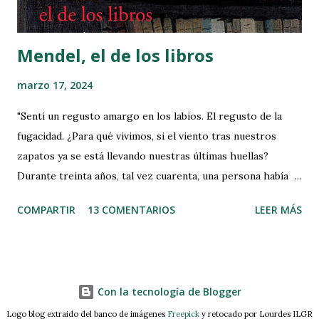
novela b...
Mendel, el de los libros
marzo 17, 2024
"Sentí un regusto amargo en los labios. El regusto de la
fugacidad. ¿Para qué vivimos, si el viento tras nuestros
zapatos ya se está llevando nuestras últimas huellas?
Durante treinta años, tal vez cuarenta, una persona había
respirado, leído, pensado, hablado, en aquella habitación de
COMPARTIR
13 COMENTARIOS
LEER MÁS
unos cuantos metros cuadrados, y bastaba con que pasaran
tres o cuatro años, que viniera un nuevo faraón, y ya no se
sabía nada de José. En el café Gluck ya no sabían nada de
Jakob Mendel. ¡De Mendel el de los libros!" Título Original:
Con la tecnología de Blogger
Buchmendel Autor: Stefan Zweig Género: Cuento
Logo blog extraido del banco de imágenes
Temática: Narrativa Idioma Original: Alemán Año
Freepick
y retocado por Lourdes ILGR