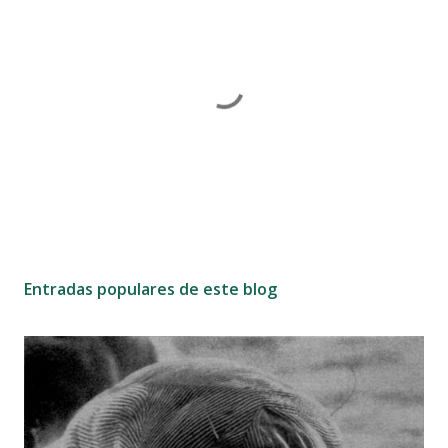
P
u
b
Entradas populares de este blog
l
i
c
a
r
u
n