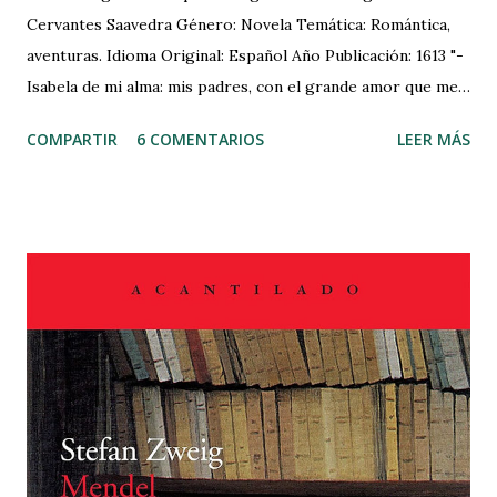
Cervantes Saavedra Género: Novela Temática: Romántica,
aventuras. Idioma Original: Español Año Publicación: 1613 "-
Isabela de mi alma: mis padres, con el grande amor que me
tienen, aún no bien enterados del mucho que yo te tengo,
COMPARTIR
6 COMENTARIOS
LEER MÁS
han traído a casa una doncella escocesa con quien ellos
tenían concertado de casarme antes que yo conociese lo
que vales. Y esto, a lo que creo, con intención que la mucha
belleza desta doncella borre de mi alma la tuya, que en ella
estampada tengo. Yo, Isabela, desde el punto que te quise
fue con otro amor de aquel que tiene su fin y paradero en
el cumplimiento del sensual apetito: que, puesto que tu
corporal hermosura me cautivó los sentidos, tus infinitas
virtudes me aprisionaron el alma, de manera que si
hermosa te quise, fea te adoro; y para confirmar esta
verdad, dame esa mano." MI LECTURA: Inspirado en un
hecho real, el saqueo de Cádiz de 1596 y adaptando la