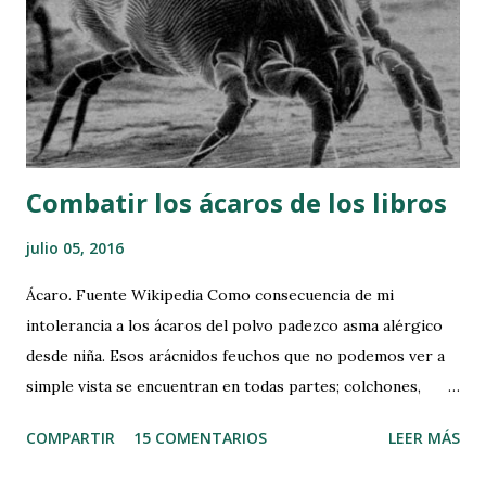
c
o
m
e
n
t
a
r
Combatir los ácaros de los libros
i
o
julio 05, 2016
Ácaro. Fuente Wikipedia Como consecuencia de mi
intolerancia a los ácaros del polvo padezco asma alérgico
desde niña. Esos arácnidos feuchos que no podemos ver a
simple vista se encuentran en todas partes; colchones,
alfombras, papeles, sofás, etc. Hace varios días, bueno
COMPARTIR
15 COMENTARIOS
LEER MÁS
quizás algo más, comenté por Facebook mi intención de
explicaros como los combato para minimizar sus efectos,