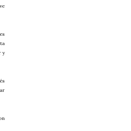
ve
es
ta
r y
cés
ar
on