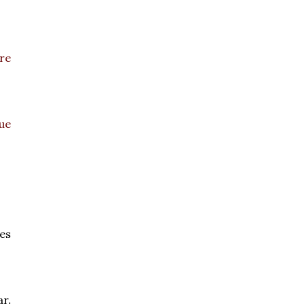
re
que
ues
ar.