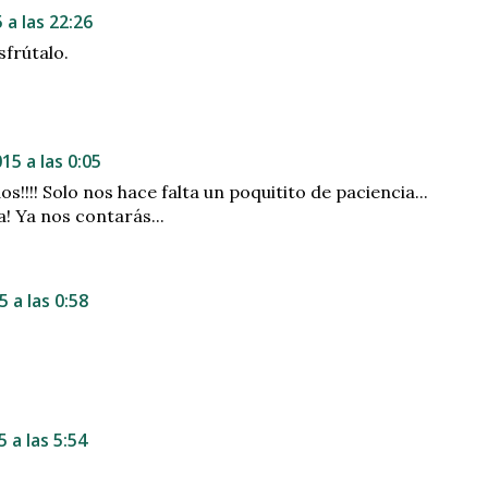
 a las 22:26
sfrútalo.
15 a las 0:05
os!!!! Solo nos hace falta un poquitito de paciencia...
a! Ya nos contarás...
 a las 0:58
 a las 5:54