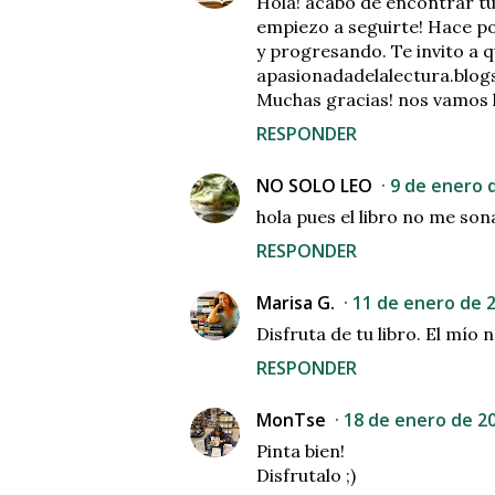
Hola! acabo de encontrar tu
empiezo a seguirte! Hace p
y progresando. Te invito a qu
apasionadadelalectura.blog
Muchas gracias! nos vamos 
RESPONDER
NO SOLO LEO
9 de enero d
hola pues el libro no me so
RESPONDER
Marisa G.
11 de enero de 2
Disfruta de tu libro. El mío n
RESPONDER
MonTse
18 de enero de 20
Pinta bien!
Disfrutalo ;)