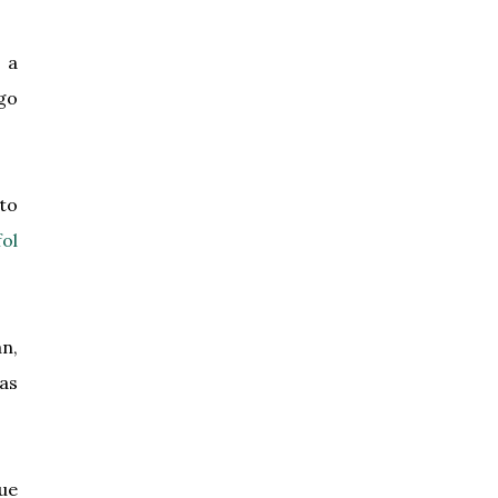
 a
igo
to
ol
an,
as
que