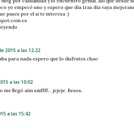
 blog por casualidad y lo encuentro genial, así que desde h
oco yo empecé uno y espero que día tras día vaya mejoran
e pases por el si te interesa :)
spot.com.es
leyendo
e 2015 a las 12:22
naba para nada espero que lo disfrutes chao
015 a las 10:02
o me llegó aún sniffff... jejeje. Besos.
15 a las 15:42