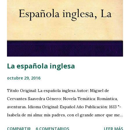
que los libros estén 100% libres de alérgenos . Pues bien,
basándome en algunos consejos médicos y en la biología de
estos bichos, he elaborado un plan de choque con unos
sencillos pasos que me permiten disfrutar de los libros
viejos con menos molestias. Los ácaros del polvo
proliferan con la humedad y las temperaturas cálidas. Su
hábitat ideal se encuentra bajo parám...
La española inglesa
octubre 29, 2016
Título Original: La española inglesa Autor: Miguel de
Cervantes Saavedra Género: Novela Temática: Romántica,
aventuras. Idioma Original: Español Año Publicación: 1613 "-
Isabela de mi alma: mis padres, con el grande amor que me
tienen, aún no bien enterados del mucho que yo te tengo,
COMPARTIR
6 COMENTARIOS
LEER MÁS