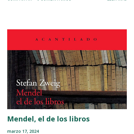
han traído a casa una doncella escocesa con quien ellos
tenían concertado de casarme antes que yo conociese lo
que vales. Y esto, a lo que creo, con intención que la mucha
belleza desta doncella borre de mi alma la tuya, que en ella
estampada tengo. Yo, Isabela, desde el punto que te quise
fue con otro amor de aquel que tiene su fin y paradero en
el cumplimiento del sensual apetito: que, puesto que tu
corporal hermosura me cautivó los sentidos, tus infinitas
virtudes me aprisionaron el alma, de manera que si
hermosa te quise, fea te adoro; y para confirmar esta
verdad, dame esa mano." MI LECTURA: Inspirado en un
hecho real, el saqueo de Cádiz de 1596 y adaptando la
novela b...
Mendel, el de los libros
marzo 17, 2024