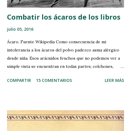
a
r
Combatir los ácaros de los libros
i
o
julio 05, 2016
Ácaro. Fuente Wikipedia Como consecuencia de mi
intolerancia a los ácaros del polvo padezco asma alérgico
desde niña. Esos arácnidos feuchos que no podemos ver a
simple vista se encuentran en todas partes; colchones,
alfombras, papeles, sofás, etc. Hace varios días, bueno
COMPARTIR
15 COMENTARIOS
LEER MÁS
quizás algo más, comenté por Facebook mi intención de
explicaros como los combato para minimizar sus efectos,
sobre todo, cuando voy a leer un libro antiguo o que lleva
mucho tiempo en la estantería. Pero antes de nada, quiero
dejar claro, que estos remedios caseros que practico
minimizan los efectos alérgicos a los ácaros, pero no hacen