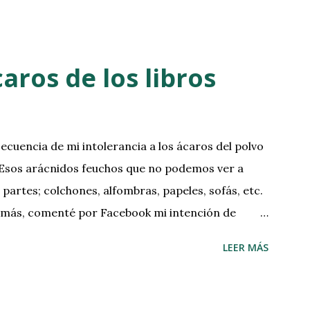
aros de los libros
cuencia de mi intolerancia a los ácaros del polvo
 Esos arácnidos feuchos que no podemos ver a
partes; colchones, alfombras, papeles, sofás, etc.
o más, comenté por Facebook mi intención de
inimizar sus efectos, sobre todo, cuando voy a
LEER MÁS
cho tiempo en la estantería. Pero antes de nada,
ios caseros que practico minimizan los efectos
n que los libros estén 100% libres de alérgenos .