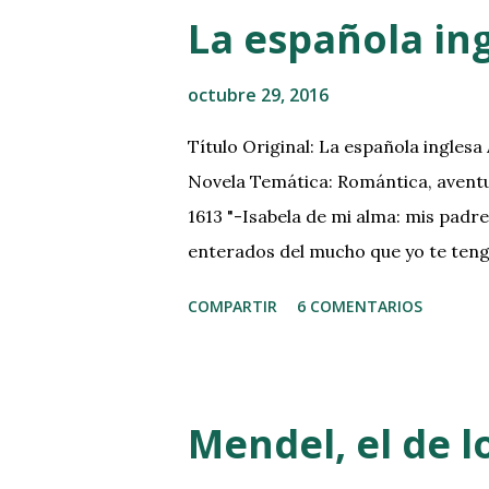
Pues bien, basándome en algunos con
La española in
elaborado un plan de choque con un
los libros viejos con menos molesti
octubre 29, 2016
y las temperaturas cálidas. Su hábit
Título Original: La española ingles
Novela Temática: Romántica, aventu
1613 "-Isabela de mi alma: mis padr
enterados del mucho que yo te teng
quien ellos tenían concertado de ca
COMPARTIR
6 COMENTARIOS
a lo que creo, con intención que la 
tuya, que en ella estampada tengo. Y
otro amor de aquel que tiene su fin
que, puesto que tu corporal hermosur
Mendel, el de lo
me aprisionaron el alma, de manera 