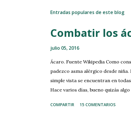
b
l
Entradas populares de este blog
i
c
a
Combatir los ác
r
u
n
julio 05, 2016
c
o
Ácaro. Fuente Wikipedia Como conse
m
e
padezco asma alérgico desde niña.
n
simple vista se encuentran en todas 
t
Hace varios días, bueno quizás alg
a
r
explicaros como los combato para m
i
COMPARTIR
15 COMENTARIOS
leer un libro antiguo o que lleva mu
o
quiero dejar claro, que estos remed
alérgicos a los ácaros, pero no hace