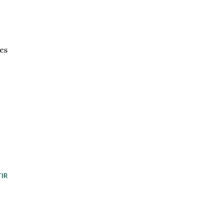
es
IR