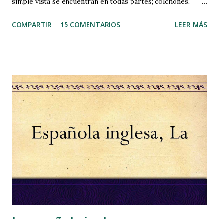
simple vista se encuentran en todas partes; colchones,
alfombras, papeles, sofás, etc. Hace varios días, bueno
COMPARTIR
15 COMENTARIOS
LEER MÁS
quizás algo más, comenté por Facebook mi intención de
explicaros como los combato para minimizar sus efectos,
sobre todo, cuando voy a leer un libro antiguo o que lleva
mucho tiempo en la estantería. Pero antes de nada, quiero
dejar claro, que estos remedios caseros que practico
minimizan los efectos alérgicos a los ácaros, pero no hacen
que los libros estén 100% libres de alérgenos . Pues bien,
basándome en algunos consejos médicos y en la biología de
estos bichos, he elaborado un plan de choque con unos
sencillos pasos que me permiten disfrutar de los libros
viejos con menos molestias. Los ácaros del polvo
proliferan con la humedad y las temperaturas cálidas. Su
hábitat ideal se encuentra bajo parám...