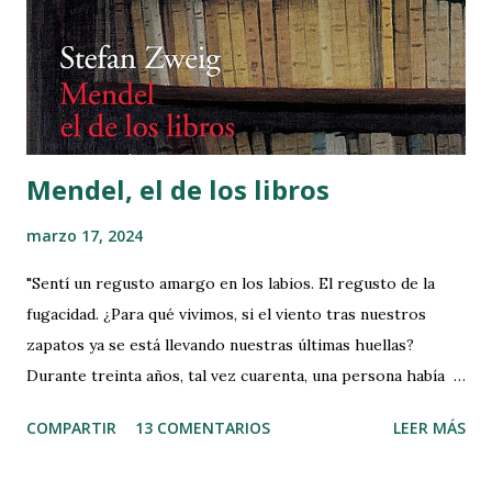
virtudes me aprisionaron el alma, de manera que si
hermosa te quise, fea te adoro; y para confirmar esta
verdad, dame esa mano." MI LECTURA: Inspirado en un
hecho real, el saqueo de Cádiz de 1596 y adaptando la
novela b...
Mendel, el de los libros
marzo 17, 2024
"Sentí un regusto amargo en los labios. El regusto de la
fugacidad. ¿Para qué vivimos, si el viento tras nuestros
zapatos ya se está llevando nuestras últimas huellas?
Durante treinta años, tal vez cuarenta, una persona había
respirado, leído, pensado, hablado, en aquella habitación de
COMPARTIR
13 COMENTARIOS
LEER MÁS
unos cuantos metros cuadrados, y bastaba con que pasaran
tres o cuatro años, que viniera un nuevo faraón, y ya no se