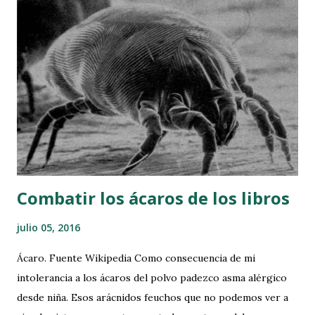
a
r
u
n
c
o
m
e
n
t
a
r
Combatir los ácaros de los libros
i
o
julio 05, 2016
Ácaro. Fuente Wikipedia Como consecuencia de mi
intolerancia a los ácaros del polvo padezco asma alérgico
desde niña. Esos arácnidos feuchos que no podemos ver a