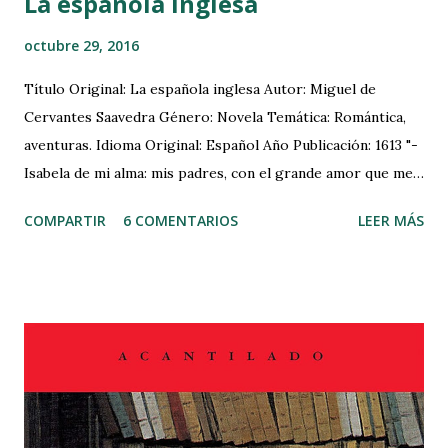
La española inglesa
octubre 29, 2016
Título Original: La española inglesa Autor: Miguel de
Cervantes Saavedra Género: Novela Temática: Romántica,
aventuras. Idioma Original: Español Año Publicación: 1613 "-
Isabela de mi alma: mis padres, con el grande amor que me
tienen, aún no bien enterados del mucho que yo te tengo,
COMPARTIR
6 COMENTARIOS
LEER MÁS
han traído a casa una doncella escocesa con quien ellos
tenían concertado de casarme antes que yo conociese lo
que vales. Y esto, a lo que creo, con intención que la mucha
belleza desta doncella borre de mi alma la tuya, que en ella
estampada tengo. Yo, Isabela, desde el punto que te quise
fue con otro amor de aquel que tiene su fin y paradero en
el cumplimiento del sensual apetito: que, puesto que tu
corporal hermosura me cautivó los sentidos, tus infinitas