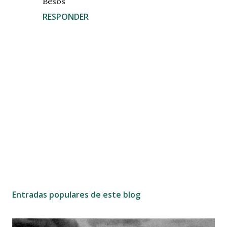
Besos
RESPONDER
P
u
b
Entradas populares de este blog
l
i
c