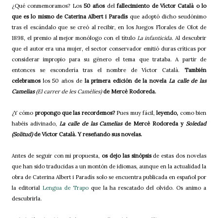
¿Qué conmemoramos? Los
50 años
del
fallecimiento de Víctor Català o lo
que es lo mismo de Caterina Albert i Paradís
que adoptó dicho seudónimo
tras el escándalo que se creó al recibir, en los Juegos Florales de Olot de
1898, el premio al mejor monólogo con el título
La infanticida.
Al descubrir
que el autor era una mujer, el sector conservador emitió duras críticas por
considerar impropio para su género el tema que trataba.
A partir de
entonces se escondería tras el nombre de Víctor Català.
También
celebramos
los 50 años de
la primera edición de la novela
La calle de las
Camelias
(El carrer de les Camèlies)
de Mercè Rodoreda.
¿Y cómo
propongo que las recordemos?
Pues muy fácil,
leyendo,
como bien
habéis adivinado,
La calle de las Camelias
de Mercè Rodoreda y
Soledad
(Solitud)
de Víctor Català. Y reseñando sus novelas.
Antes de seguir con mi propuesta,
os dejo las sinópsis
de estas dos novelas
que han sido traducidas a un montón de idiomas, aunque en la actualidad la
obra de Caterina Albert i Paradís solo se encuentra publicada en español por
la editorial
Lengua de Trapo
que la ha rescatado del olvido. Os animo a
descubrirla.