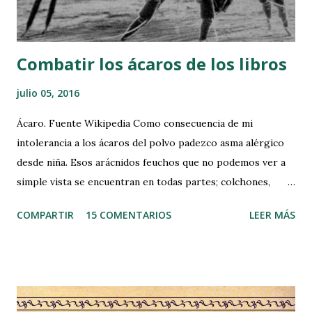
n
t
a
r
Combatir los ácaros de los libros
i
o
julio 05, 2016
Ácaro. Fuente Wikipedia Como consecuencia de mi
intolerancia a los ácaros del polvo padezco asma alérgico
desde niña. Esos arácnidos feuchos que no podemos ver a
simple vista se encuentran en todas partes; colchones,
alfombras, papeles, sofás, etc. Hace varios días, bueno
COMPARTIR
15 COMENTARIOS
LEER MÁS
quizás algo más, comenté por Facebook mi intención de
explicaros como los combato para minimizar sus efectos,
sobre todo, cuando voy a leer un libro antiguo o que lleva
mucho tiempo en la estantería. Pero antes de nada, quiero
dejar claro, que estos remedios caseros que practico