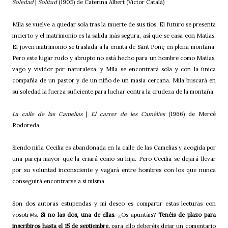
Soledad
|
Solitud
(1905) de Caterina Albert (Víctor Català)
Mila se vuelve a quedar sola tras la muerte de sus tíos. El futuro se presenta
incierto y el matrimonio es la salida más segura, así que se casa con Matías.
El joven matrimonio se traslada a la ermita de Sant Ponç en plena montaña.
Pero este lugar rudo y abrupto no está hecho para un hombre como Matías,
vago y vividor por naturaleza, y Mila se encontrará sola y con la única
compañía de un pastor y de un niño de un masía cercana. Mila buscará en
su soledad la fuerza suficiente para luchar contra la crudeza de la montaña.
La calle de las Camelias
|
El carrer de les Camèlies
(1966) de Mercè
Rodoreda
Siendo niña Cecilia es abandonada en la calle de las Camelias y acogida por
una pareja mayor que la criará como su hija. Pero Cecilia se dejará llevar
por su voluntad inconsciente y vagará entre hombres con los que nunca
conseguirá encontrarse a sí misma.
Son dos autoras estupendas y mi deseo es compartir estas lecturas con
vosotr@s.
Si no las dos, una de ellas.
¿Os apuntáis?
Tenéis de plazo para
inscribiros hasta el 15 de septiembre,
para ello deberéis dejar un comentario