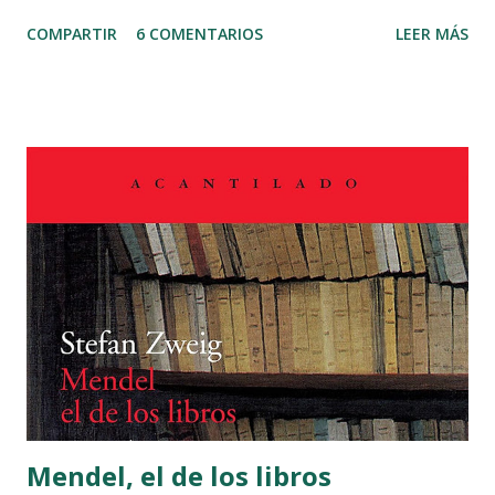
tienen, aún no bien enterados del mucho que yo te tengo,
COMPARTIR
6 COMENTARIOS
LEER MÁS
han traído a casa una doncella escocesa con quien ellos
tenían concertado de casarme antes que yo conociese lo
que vales. Y esto, a lo que creo, con intención que la mucha
belleza desta doncella borre de mi alma la tuya, que en ella
estampada tengo. Yo, Isabela, desde el punto que te quise
fue con otro amor de aquel que tiene su fin y paradero en
el cumplimiento del sensual apetito: que, puesto que tu
corporal hermosura me cautivó los sentidos, tus infinitas
virtudes me aprisionaron el alma, de manera que si
hermosa te quise, fea te adoro; y para confirmar esta
verdad, dame esa mano." MI LECTURA: Inspirado en un
hecho real, el saqueo de Cádiz de 1596 y adaptando la
novela b...
Mendel, el de los libros