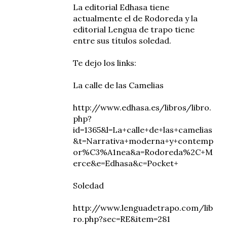
La editorial Edhasa tiene
actualmente el de Rodoreda y la
editorial Lengua de trapo tiene
entre sus títulos soledad.
Te dejo los links:
La calle de las Camelias
http://www.edhasa.es/libros/libro.
php?
id=1365&l=La+calle+de+las+camelias
&t=Narrativa+moderna+y+contemp
or%C3%A1nea&a=Rodoreda%2C+M
erce&e=Edhasa&c=Pocket+
Soledad
http://www.lenguadetrapo.com/lib
ro.php?sec=RE&item=281