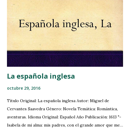
minimizan los efectos alérgicos a los ácaros, pero no hacen
que los libros estén 100% libres de alérgenos . Pues bien,
basándome en algunos consejos médicos y en la biología de
estos bichos, he elaborado un plan de choque con unos
sencillos pasos que me permiten disfrutar de los libros
viejos con menos molestias. Los ácaros del polvo
proliferan con la humedad y las temperaturas cálidas. Su
hábitat ideal se encuentra bajo parám...
La española inglesa
octubre 29, 2016
Título Original: La española inglesa Autor: Miguel de
Cervantes Saavedra Género: Novela Temática: Romántica,
aventuras. Idioma Original: Español Año Publicación: 1613 "-
Isabela de mi alma: mis padres, con el grande amor que me