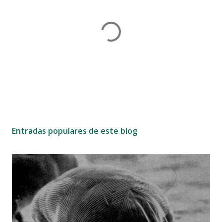
P
u
b
Entradas populares de este blog
l
i
c
a
r
u
n
c