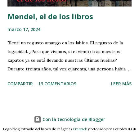
Mendel, el de los libros
marzo 17, 2024
"Sentí un regusto amargo en los labios. El regusto de la
fugacidad. ¿Para qué vivimos, si el viento tras nuestros
zapatos ya se está llevando nuestras últimas huellas?
Durante treinta años, tal vez cuarenta, una persona había
respirado, leído, pensado, hablado, en aquella habitación de
COMPARTIR
13 COMENTARIOS
LEER MÁS
unos cuantos metros cuadrados, y bastaba con que pasaran
tres o cuatro años, que viniera un nuevo faraón, y ya no se
sabía nada de José. En el café Gluck ya no sabían nada de
Jakob Mendel. ¡De Mendel el de los libros!" Título Original:
Con la tecnología de Blogger
Buchmendel Autor: Stefan Zweig Género: Cuento
Temática: Narrativa Idioma Original: Alemán Año
Logo blog extraido del banco de imágenes
Freepick
y retocado por Lourdes ILGR
Publicación: 1929 MI LECTURA: Hay lugares con alma.