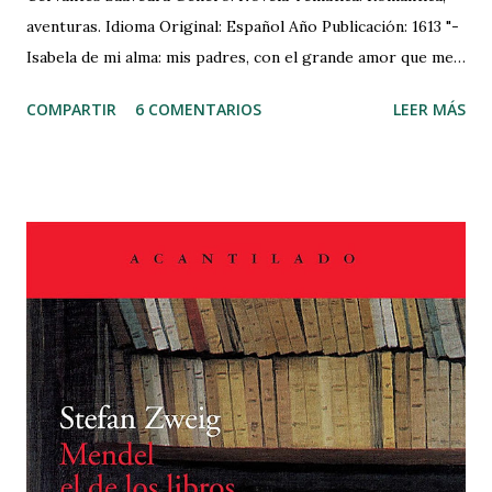
aventuras. Idioma Original: Español Año Publicación: 1613 "-
Isabela de mi alma: mis padres, con el grande amor que me
tienen, aún no bien enterados del mucho que yo te tengo,
COMPARTIR
6 COMENTARIOS
LEER MÁS
han traído a casa una doncella escocesa con quien ellos
tenían concertado de casarme antes que yo conociese lo
que vales. Y esto, a lo que creo, con intención que la mucha
belleza desta doncella borre de mi alma la tuya, que en ella
estampada tengo. Yo, Isabela, desde el punto que te quise
fue con otro amor de aquel que tiene su fin y paradero en
el cumplimiento del sensual apetito: que, puesto que tu
corporal hermosura me cautivó los sentidos, tus infinitas
virtudes me aprisionaron el alma, de manera que si
hermosa te quise, fea te adoro; y para confirmar esta
verdad, dame esa mano." MI LECTURA: Inspirado en un
hecho real, el saqueo de Cádiz de 1596 y adaptando la
novela b...