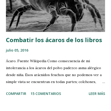
o
m
e
n
t
a
r
Combatir los ácaros de los libros
i
o
julio 05, 2016
Ácaro. Fuente Wikipedia Como consecuencia de mi
intolerancia a los ácaros del polvo padezco asma alérgico
desde niña. Esos arácnidos feuchos que no podemos ver a
simple vista se encuentran en todas partes; colchones,
alfombras, papeles, sofás, etc. Hace varios días, bueno
COMPARTIR
15 COMENTARIOS
LEER MÁS
quizás algo más, comenté por Facebook mi intención de
explicaros como los combato para minimizar sus efectos,
sobre todo, cuando voy a leer un libro antiguo o que lleva