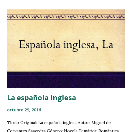
mucho tiempo en la estantería. Pero antes de nada, quiero
dejar claro, que estos remedios caseros que practico
minimizan los efectos alérgicos a los ácaros, pero no hacen
que los libros estén 100% libres de alérgenos . Pues bien,
basándome en algunos consejos médicos y en la biología de
estos bichos, he elaborado un plan de choque con unos
sencillos pasos que me permiten disfrutar de los libros
viejos con menos molestias. Los ácaros del polvo
proliferan con la humedad y las temperaturas cálidas. Su
hábitat ideal se encuentra bajo parám...
La española inglesa
octubre 29, 2016
Título Original: La española inglesa Autor: Miguel de
Cervantes Saavedra Género: Novela Temática: Romántica,