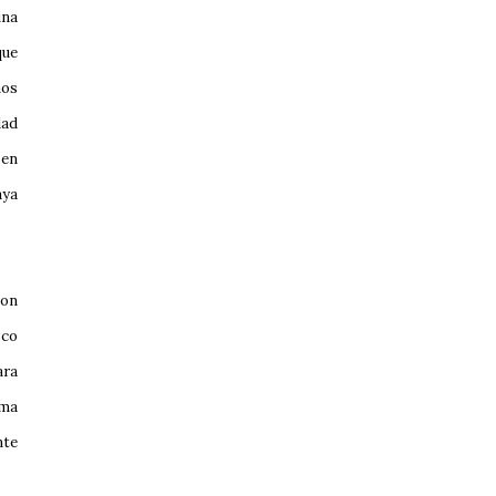
una
que
hos
dad
 en
aya
son
sco
ara
sma
nte