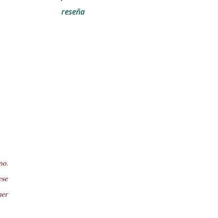
reseña
no.
ese
ner