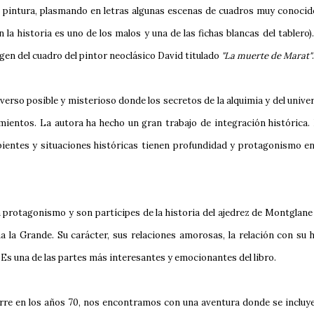
 la pintura, plasmando en letras algunas escenas de cuadros muy conocid
 la historia es uno de los malos y una de las fichas blancas del tablero)
agen del cuadro del pintor neoclásico David titulado
"La muerte de Marat"
.
verso posible y misterioso donde los secretos de la alquimia y del unive
mientos. La autora ha hecho un gran trabajo de integración histórica.
bientes y situaciones históricas tienen profundidad y protagonismo en
 protagonismo y son partícipes de la historia del ajedrez de Montglane
a la Grande. Su carácter, sus relaciones amorosas, la relación con su h
 Es una de las partes más interesantes y emocionantes del libro.
curre en los años 70, nos encontramos con una aventura donde se incluye