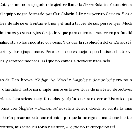
Cat, y como no, un jugador de ajedrez llamado Alexei Solarin. Y también, 
 el equipo negro formado por Cat, Solarin, Lily y su perrito Carioca. Y es 
drez donde se enfrentan el bien y el mal a través de sus personajes. Muc
vimientos y estrategias de ajedrez que para quién no conoce en profundi
almente yo las encontré curiosas. Y es que la resolución del enigma está
rario y darle jaque mate. Pero creo que es mejor que el mismo lector v
ajes y acontecimientos, así que no vamos a desvelar nada más.
las de Dan Brown
"Código Da Vinci"
y
"Ángeles y demonios"
pero no 
profundidad histórica simplemente es la aventura de misterio detective
dotas históricas muy forzadas y algún que otro error histórico, p
o pasa con
"Ángeles y Demonios"
novela anterior, donde se repite la mi
te harán pasar un rato entretenido porque la intriga se mantiene basta
ventura, misterio, historia y ajedrez,
El ocho
no te decepcionará.