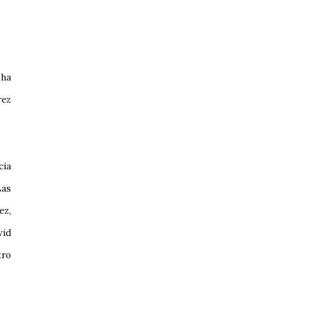
 ha
rez
cia
Las
ez,
vid
tro