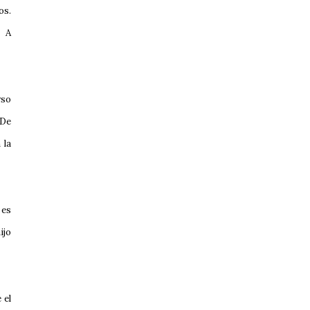
os.
. A
rso
 De
 la
 es
ijo
 el