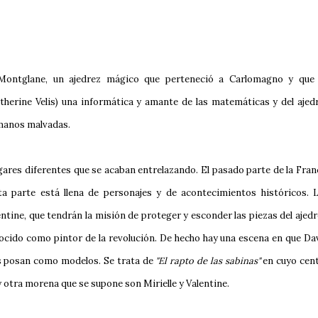
de Montglane, un ajedrez mágico que perteneció a Carlomagno y que
therine Velis) una informática y amante de las matemáticas y del ajed
 manos malvadas.
ares diferentes que se acaban entrelazando. El pasado parte de la Fran
a parte está llena de personajes y de acontecimientos históricos. 
ntine, que tendrán la misión de proteger y esconder las piezas del ajedr
ocido como pintor de la revolución. De hecho hay una escena en que Da
as posan como modelos. Se trata de
"El rapto de las sabinas"
en cuyo cen
 otra morena que se supone son Mirielle y Valentine.